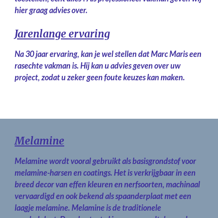
hier graag advies over.
Jarenlange ervaring
Na 30 jaar ervaring, kan je wel stellen dat Marc Maris een
rasechte vakman is. Hij kan u advies geven over uw
project, zodat u zeker geen foute keuzes kan maken.
Melamine
Melamine wordt vooral gebruikt als basisgrondstof voor
melamine-harsen en coatings. Het is verkrijgbaar in een
breed decor van effen kleuren en nerfsoorten, machinaal
vervaardigd en ook bekend als spaanderplaat met een
laagje melamine. Melamine is de traditionele