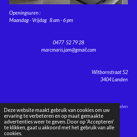
Openingsuren :
Maandag - Vrijdag 8 am - 6 pm
0477 52 79 28
marcmaris.jam@gmail.com
Witbornstraat 52
3404 Landen
Delen
Deze website maakt gebruik van cookies om uw
ervaring te verbeteren en op maat gemaakte
Home
Over Marc Maris
Keukens
Maatkasten
advertenties weer te geven. Door op ‘Accepteren’
te klikken, gaat u akkoord met het gebruik van alle
Portfolio
Contact
cookies.
© 2026 Maris Maatwerk