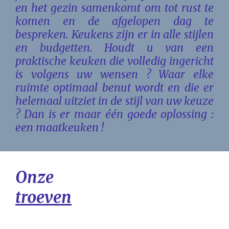
en het gezin samenkomt om tot rust te
komen en de afgelopen dag te
bespreken. Keukens zijn er in alle stijlen
en budgetten. Houdt u van een
praktische keuken die volledig ingericht
is volgens uw wensen ? Waar elke
ruimte optimaal benut wordt en die er
helemaal uitziet in de stijl van uw keuze
? Dan is er maar één goede oplossing :
een maatkeuken !
Onze
troeven