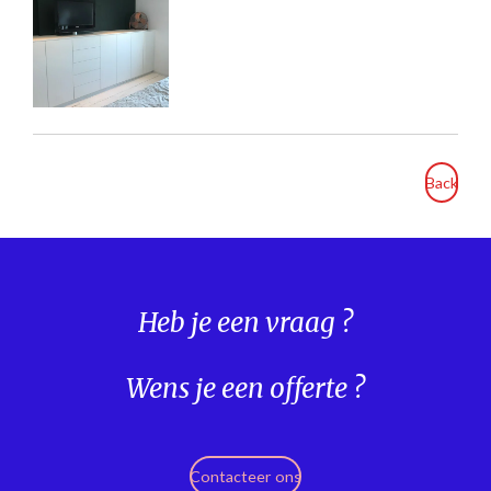
Back
Heb je een vraag ?
Wens je een offerte ?
Contacteer ons