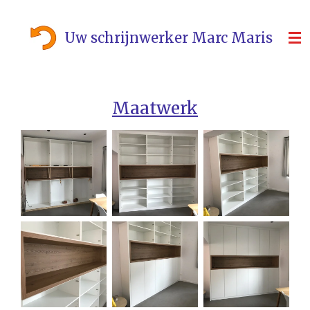
Ga
direct
Uw schrijnwerker Marc Maris
naar
de
hoofdinhoud
Maatwerk